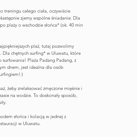
otoczeniu.
Ostatnie momenty na 
 treningu całego ciała, oczywiście
udamy się do portu, 
Następnie zjemy wspólne śniadanie. Dla
Zakwaterowanie w Ub
po plaży o wschodzie słońca* (ok. 40 min
Dzień 13
Śniadanie. Pożegnani
nasycenia przepiękn
ajpiękniejszych plaż, tutaj pozwolimy
lotnisko. Wylot do kr
. Dla chętnych surfing* w Uluwatu, które
Dzień 14
o surfowania! Plaża Padang Padang, z
Powrót do Polski lub 
tym dnem, jest idealna dla osób
urfingiem!:)
aż, żeby zrelaksować zmęczone mięśnie i
asie na wodzie. To doskonały sposób,
iły.
dem słońca i kolacją w jednej z
estauracji w Uluwatu.