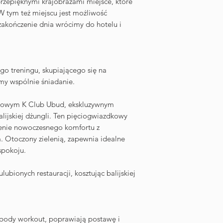
przepięknymi krajobrazami miejsce, które
W tym też miejscu jest możliwość
 zakończenie dnia wrócimy do hotelu i
o treningu, skupiającego się na
my wspólnie śniadanie.
usowym K Club Ubud, ekskluzywnym
lijskiej dżungli. Ten pięciogwiazdkowy
zenie nowoczesnego komfortu z
. Otoczony zielenią, zapewnia idealne
 spokoju.
lubionych restauracji, kosztując balijskiej
 body workout, poprawiają postawę i