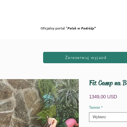
Oferta 2025/26
City Breaks
Galeria
Opinie
Blog
FAQ
W
Oficjalny portal "
Polek w Podróży"
Zarezerwuj wyjazd
Fit Camp na Ba
Cen
1349,00 USD
Termin
*
Wybierz