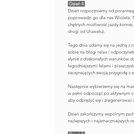
Dzień 4
Dzień rozpoczniemy od porannego
poprowadzi go dla nas Wioleta. 
chętnych możliwość jazdy konnej 
drogi od Uluwatu).
Tego dnia udamy się na jedną z n
sobie na błogi relax i odpoczynek
słynie z doskonałych warunków d
łagodniejszymi falami i piaszczys
zaczynających swoją przygodę z s
Następnie wybierzemy się na mas
w pełni odpocząć po aktywnym cz
aby odprężyć się i zregenerować s
Dzień zakończymy wspólnym zacho
najlepszych i najsmaczniejszych r