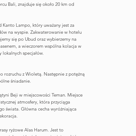
rcu Bali, znajduje się około 20 km od
Kanto Lampo, który uważany jest za
dów na wyspie. Zakwaterowanie w hotelu
ujemy się po Ubud oraz wybierzemy na
basenem, a wieczorem wspólna kolacja w
my lokalnych specjałów.
 rozruchu z Wioletą. Następnie z potężną
ólne śniadanie.
ątyni Beji w miejscowości Teman. Miejsce
istycznej atmosfery, która przyciąga
ego świata. Główna cecha wyróżniająca
dekoracja.
rasy ryżowe Alas Harum. Jest to