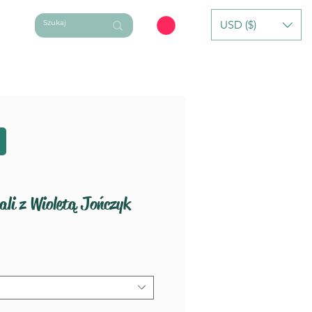
USD ($)
ycieczki dzienne
Oferta Indywidualna
li z Wioletą Jończyk
a