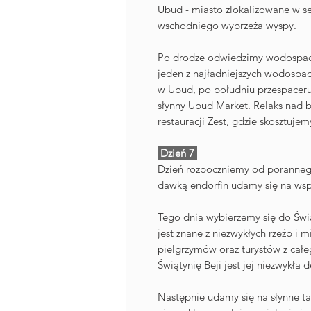
Ubud - miasto zlokalizowane w se
wschodniego wybrzeża wyspy.
Po drodze odwiedzimy wodospad 
jeden z najładniejszych wodospa
w Ubud, po południu przespacer
słynny Ubud Market. Relaks nad 
restauracji Zest, gdzie skosztuje
Dzień 7
Dzień rozpoczniemy od porannego
dawką endorfin udamy się na wsp
Tego dnia wybierzemy się do Świ
jest znane z niezwykłych rzeźb i m
pielgrzymów oraz turystów z cał
Świątynię Beji jest jej niezwykła 
Następnie udamy się na słynne ta