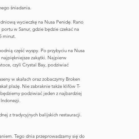
ego śniadania.
odniową wycieczkę na Nusa Penidę. Rano
 portu w Sanur, gdzie będzie czekać na
5 minut.
hodnią część wyspy. Po przybyciu na Nusa
najpiękniejsze zakątki. Najpierw
toce, czyli Crystal Bay, podziwiać
aseny w skałach oraz zobaczymy Broken
ał plażę. Nie zabraknie także klifów T-
 będziemy podziwiać jeden z najbardziej
Indonezji.
ej z tradycyjnych balijskich restauracji.
aniem. Tego dnia przeprowadzamy się do