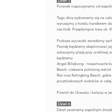
Dzień 5
Poranek rozpoczynamy od wspóln
Tego dnia wybierzemy się na cał
wyruszymy z hotelu transferem do
nas łódź. Przepłynięcie trwa ok. 4
Podczas wycieczki zwiedzimy zac
Penidę będziemy eksplorować jej 
zobaczymy plażę przy urokliwej za
będziemy
Angel Billabong - niesamowite b
Beach -ciekawie położoną wśród sk
Rex oraz Kelingking Beach, gdzie
pocztówkowych widoków w całej 
Powrót do Uluwatu i kolacja w jedn
Dzień 6
Dzień zaczniemy wspólnym śniad