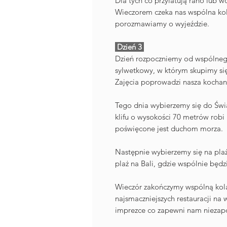
Dla tych co przylatują rano lub w
Wieczorem czeka nas wspólna kola
porozmawiamy o wyjeździe.
Dzień 3
Dzień rozpoczniemy od wspólnego
sylwetkowy, w którym skupimy się
Zajęcia poprowadzi nasza kochan
Tego dnia wybierzemy się do Świ
klifu o wysokości 70 metrów robi
poświęcone jest duchom morza.
Następnie wybierzemy się na plaż
plaż na Bali, gdzie wspólnie będ
Wieczór zakończymy wspólną kolac
najsmaczniejszych restauracji na 
imprezce co zapewni nam niezapo