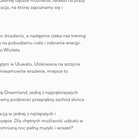
cześniej będzie możliwość relaksu na plaży.
Dzień 11
cja, na której zapoznamy się i
Dzień rozpoczniemy 
Tego dnia czeka nas
pokładzie łodzi. Snor
 śniadania, a następnie czeka nas trening
podwodna przygoda 
 na pobudzeniu ciała i nabranie energii.
muzeum Nest stanowi
a Wioleta.
turystyczną wysłowio
rzeźby zatopione tu
ątyni w Uluwatu. Ulokowana na szczycie
naszych przystanków
 niesamowite wrażenie, miejsce to
Wieczorem czeka nas
kolacja.
Dzień 12
ę Dreamland, jedną z najpiękniejszych
Dzień zaczniemy od 
ziemy podziwiać przepiękny zachód słońca.
możliwość jazdy konn
ją w jednej z najlepszych i
To magiczne doświad
wyspie
. Dla chętnych możliwość udziału w
piasku, obserwując, 
mnianą noc pełną muzyki i wrażeń*.
malują niebo odcienia
spokoju i piękna, ide