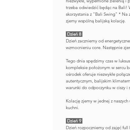
niezwykłe, wypełnione zielenią i 
trzeba odwiedzić będąc na Bali! 
skorzystania z "Bali Swing" * Na
zjemy wspólną balijską kolację.
Dzień 8
Dzień zaczniemy od energetyczneg
wzmocnieniu core. Następnie zje
Tego dnia spędzimy czas w luks
kompleksie położonym w sercu ba
ośrodek oferuje niezwykłe połąc
autentycznym, balijskim klimatem
warunki do odpoczynku w ciszy i
Kolację zjemy w jednej z naszych u
kuchni.
Dzień 9
Dzień rozpoczniemy od zajęć full