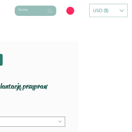
USD ($)
ycieczki dzienne
Oferta Indywidualna
lantację przypraw