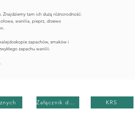
numerem KRS 000097
5423450173 oraz R
u. Znajdziemy tam ich dużą różnorodność:
Rejestru Organizator
ołowa, wanilia, pieprz, drzewo
Turystycznych prowa
n.
Województwa Podlas
mail: biuro.polkiwp
kalejdoskopie zapachów, smaków i
+48 882 685 453
ezwykłego zapachu wanilii.
Nazwa handlowa „Pol
.
cznych
KRS
Załącznik do umowy