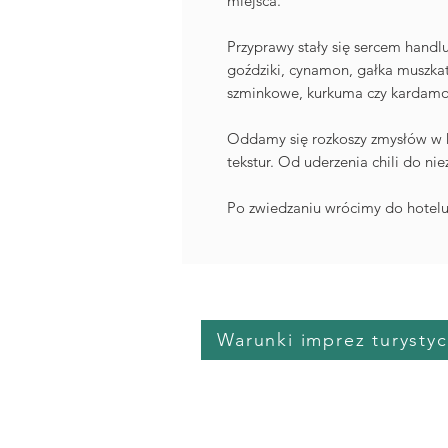
miejsca.
Przyprawy stały się sercem handl
goździki, cynamon, gałka muszkat
szminkowe, kurkuma czy kardamo
Oddamy się rozkoszy zmysłów w 
tekstur. Od uderzenia chili do ni
Po zwiedzaniu wrócimy do hotelu
Warunki imprez turysty