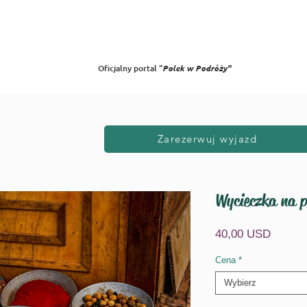
Oferta 2025/26
City Breaks
Galeria
Opinie
Blog
FAQ
W
Oficjalny portal "
Polek w Podróży"
Zarezerwuj wyjazd
Wycieczka na p
Cena
40,00 USD
Cena
*
Wybierz