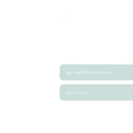
Oferta 2025/
Wszystko zaczyna się od "Hello!
+48 538 653 174
biuro@polk