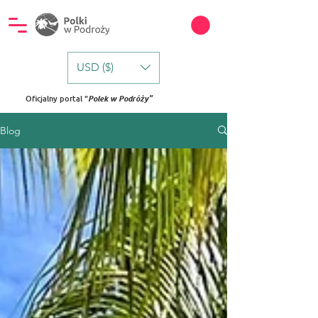
USD ($)
Oficjalny portal "
Polek w Podróży"
Blog