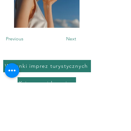
Previous
Next
Warunki imprez turystycznych
Księga ewidencyjna
Załącznik do umowy
KRS