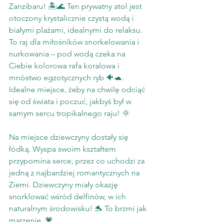
Zanzibaru! 🏝️🌊 Ten prywatny atol jest 
otoczony krystalicznie czystą wodą i 
białymi plażami, idealnymi do relaksu. 
To raj dla miłośników snorkelowania i 
nurkowania – pod wodą czeka na 
Ciebie kolorowa rafa koralowa i 
mnóstwo egzotycznych ryb 🐠🐢. 
Idealne miejsce, żeby na chwilę odciąć 
się od świata i poczuć, jakbyś był w 
samym sercu tropikalnego raju! 🌞
Na miejsce dziewczyny dostały się 
łódką. Wyspa swoim kształtem 
przypomina serce, przez co uchodzi za 
jedną z najbardziej romantycznych na 
Ziemi. Dziewczyny miały okazję 
snorklować wśród delfinów, w ich 
naturalnym środowisku! 🐬 To brzmi jak 
marzenie..💗