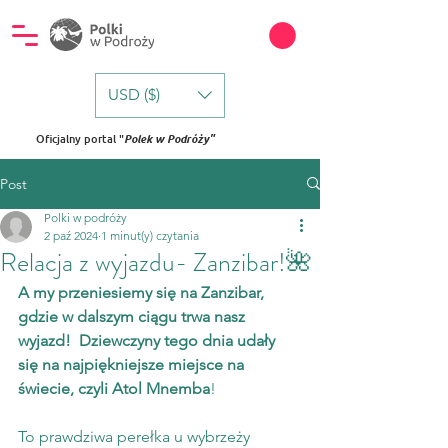
USD ($)
Oficjalny portal "
Polek w Podróży"
Post
Polki w podróży
2 paź 2024
1 minut(y) czytania
Relacja z wyjazdu- Zanzibar!🌺
A my przeniesiemy się na Zanzibar, 
gdzie w dalszym ciągu trwa nasz 
wyjazd!  Dziewczyny tego dnia udały 
się na najpiękniejsze miejsce na 
świecie, czyli Atol Mnemba
! 
To prawdziwa perełka u wybrzeży 