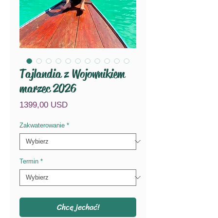
Tajlandia z Wojownikiem
marzec 2026
Cena
1399,00 USD
Zakwaterowanie
*
Termin
*
Chcę jechać!