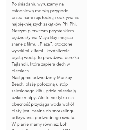
Po śniadaniu wyruszamy na
całodniową morską przygodę –
przed nami rejs łodzią i odkrywanie
najpiękniejszych zakątków Phi Phi.
Naszym pierwszym przystankiem
będzie słynna Maya Bay miejsce
znane z filmu „Plaża”, otoczone
wysokimi klifami i krystalicznie
czystą wodą. To prawdziwa perełka
Tajlandii, która zapiera dech w
piersiach.
Następnie odwiedzimy Monkey
Beach, plażę położoną u stóp
zalesionego klifu, gdzie mieszkają
dzikie małpy. Ale to nie tylko ich
obecność przyciąga woda wokół
plaży jest idealna do snorkelingu i
odkrywania podwodnego świata.
W planie mamy również: Loh