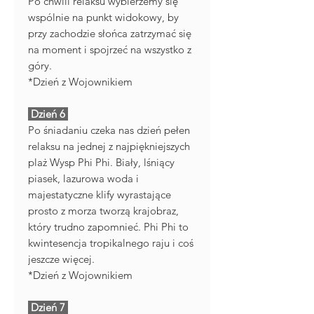
Po chwili relaksu wybierzemy się
wspólnie na punkt widokowy, by
przy zachodzie słońca zatrzymać się
na moment i spojrzeć na wszystko z
góry.
*Dzień z Wojownikiem
Dzień 6
Po śniadaniu czeka nas dzień pełen
relaksu na jednej z najpiękniejszych
plaż Wysp Phi Phi. Biały, lśniący
piasek, lazurowa woda i
majestatyczne klify wyrastające
prosto z morza tworzą krajobraz,
który trudno zapomnieć. Phi Phi to
kwintesencja tropikalnego raju i coś
jeszcze więcej.
*Dzień z Wojownikiem
Dzień 7