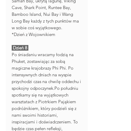
Samah Bay, ukrytą lagunę, Viking
Cave, Shark Point, Runtee Bay,
Bamboo Island, Nui Bay i Wang
Long Bay każdy z tych punktów ma
w sobie coś wyjątkowego.
*Dzień z Wojownikiem
Dzień 8
Po śniadaniu wracamy łodzią na
Phuket, zostawiając za sobą
magiczne krajobrazy Phi Phi. Po
intensywnych dniach na wyspie
przychodzi czas na chwilę oddechu i
spokojny odpoczynek.Po południu
spotkamy się na wyjątkowych
warsztatach z Piotrkiem Pająkiem
podróżnikiem, który podzieli się z
nami swoimi historiami,
inspiracjami i doświadczeniem. To
będzie czas pełen refleksji,