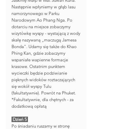
Jaskinię Małp w Wat Suwan Kuha.
Następnie wpłyniemy w głąb lasu
namorzynowego w Parku
Narodowym Ao Phang Nga. Po
dotarciu na miejsce zobaczymy
wizytówkę wyspy - wystającą z wody
skałę nazywaną „maczugą Jamesa
Bonda". Udamy się także do Khao
Phing Kan, gdzie zobaczymy
wspaniałe wapienne formacje
krasowe. Ostatnim punktem
wycieczki będzie podziwianie
pięknych widoków roztaczających
się wokół wyspy Tulu
(fakultatywnie). Powrót na Phuket.
*Fakultatywnie, dla chętnych - za
dodatkową opłatą
Dzień 5
Po śniadaniu ruszamy w stronę