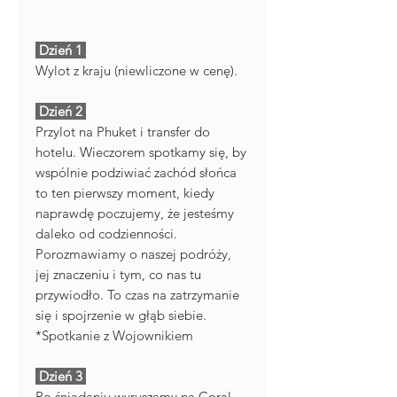
Dzień 1
Wylot z kraju (niewliczone w cenę).
Dzień 2
Przylot na Phuket i transfer do
hotelu. Wieczorem spotkamy się, by
wspólnie podziwiać zachód słońca
to ten pierwszy moment, kiedy
naprawdę poczujemy, że jesteśmy
daleko od codzienności.
Porozmawiamy o naszej podróży,
jej znaczeniu i tym, co nas tu
przywiodło. To czas na zatrzymanie
się i spojrzenie w głąb siebie.
*Spotkanie z Wojownikiem
Dzień 3
Po śniadaniu wyruszamy na Coral