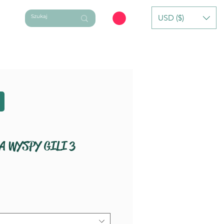
USD ($)
ycieczki dzienne
Oferta Indywidualna
A WYSPY GILI 3