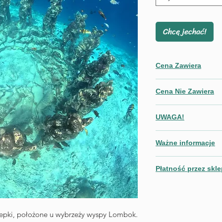
Chcę jechać!
Cena Zawiera
wyżywienie: 2x śn
Cena Nie Zawiera
transport z hotelu
Bali oraz na Wysp
przeprawa łodzią 
UWAGA!
wydatków osobisty
powrotnej - na Bal
programie
Im większa grupa, ty
bilety wstępu na 
posiłków niewymi
Ważne informacje
Cena podana w oferci
wycieczkę na łodz
masaży
2 x nocleg w hote
• Miejsce pobytu: Gili
fakultatywnych atr
rowery
Płatność przez skl
• Realizowane usługi
przewodnik/kiero
osób o ograniczonej
Uwaga!
Przy płatności online
Dane organizatora tur
jest 4% opłaty podat
POLKI W PODRÓŻY.CO
ysepki, położone u wybrzeży wyspy Lombok.
zapłacić przelewem 