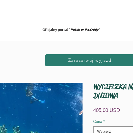
Oferta 2025/26
City Breaks
Galeria
Opinie
Blog
FAQ
W
Oficjalny portal "
Polek w Podróży"
Zarezerwuj wyjazd
WYCIECZKA N
DNIOWA
Cena
405,00 USD
Cena
*
Wybierz