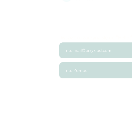
Wszystko zaczyna się od "Hello!
+48 538 653 174
biuro@polk