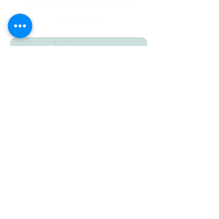
Wszystko zaczyna się od "Hello!"
Polityka cookies
Wyślij
biuro@polkiwpodrozy.com
Polityka prywatności
Regulamin bonów