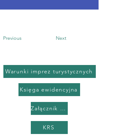
Previous
Next
Warunki imprez turystycznych
Księga ewidencyjna
Załącznik do umowy
KRS