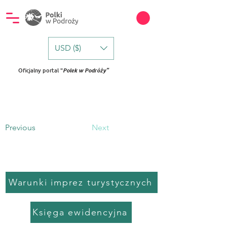
USD ($)
Oficjalny portal "
Polek w Podróży"
Previous
Next
Warunki imprez turystycznych
Księga ewidencyjna